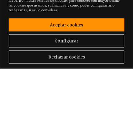
favor, lee nuestra Política de Cookies para conocer con mayor detalle
las cookies que usamos, su finalidad y como poder configurarlas o
rechazarlas, si así lo considera.
Aceptar cookies
Configurar
Rechazar cookies
FINCA PÓPULI
Finca Populi is an estate set away from the hustle and bustle of