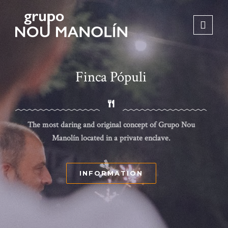
Finca Pópuli
The most daring and original concept of Grupo Nou
Manolín located in a private enclave.
INFORMATION