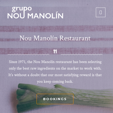
Nou Manolín Restaurant
Since 1971, the Nou Manolín restaurant has been selecting
only the best raw ingredients on the market to work with.
It’s without a doubt that our most satisfying reward is that
you keep coming back.
BOOKINGS