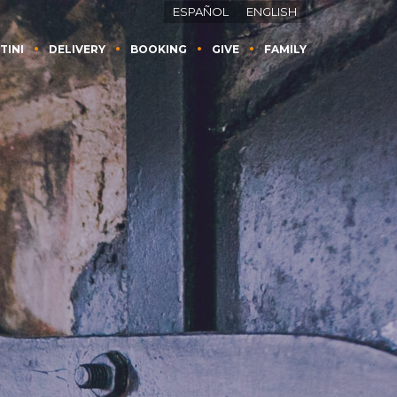
ESPAÑOL
ENGLISH
TINI
DELIVERY
BOOKING
GIVE
FAMILY