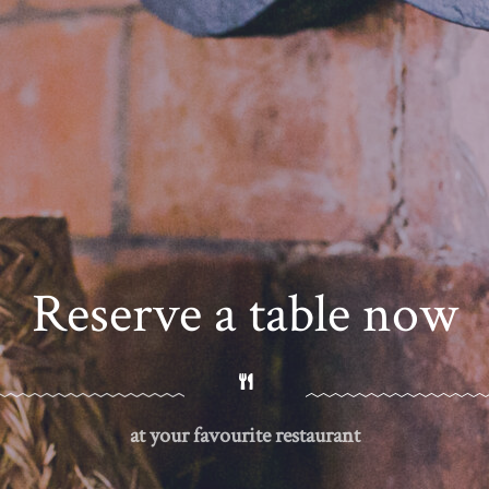
Reserve a table now
at your favourite restaurant