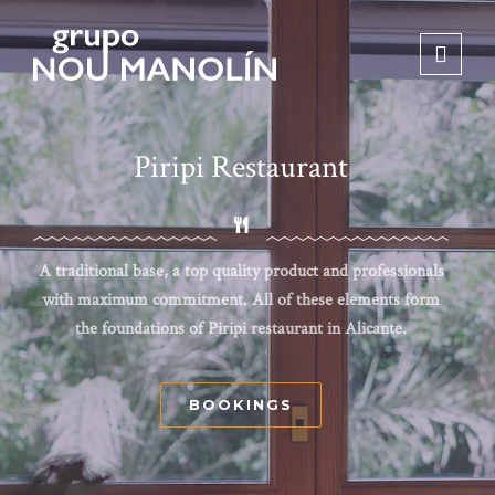
Piripi Restaurant
A traditional base, a top quality product and professionals
with maximum commitment. All of these elements form
the foundations of Piripi restaurant in Alicante.
BOOKINGS