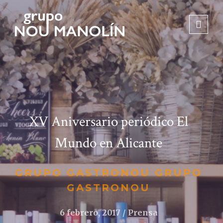
XV Aniversario periódico El
Mundo en Alicante
GRUPO GASTRONOU GRUPO
GASTRONOU
6 febrero, 2017
Prensa