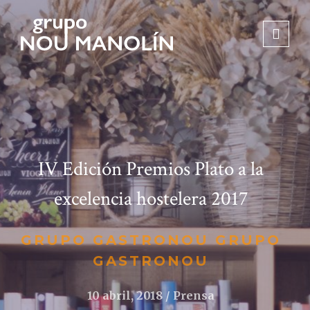
IV Edición Premios Plato a la
excelencia hostelera 2017
GRUPO GASTRONOU GRUPO
GASTRONOU
10 abril, 2018
Prensa