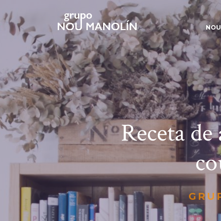
NOU
Receta de 
co
GRU