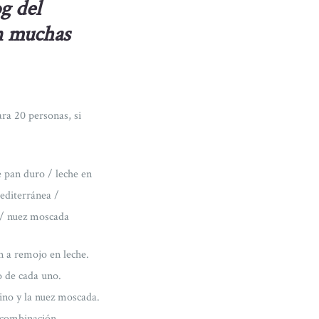
og del
n muchas
ra 20 personas, si
e pan duro / leche en
mediterránea /
o / nuez moscada
n a remojo en leche.
o de cada uno.
mino y la nuez moscada.
a combinación.