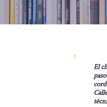
El c
paso
cord
Call
técn