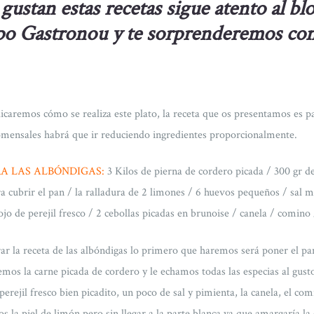
 gustan estas recetas sigue atento al bl
o Gastronou y te sorprenderemos co
icaremos cómo se realiza este plato, la receta que os presentamos es pa
mensales habrá que ir reduciendo ingredientes proporcionalmente.
RA LAS ALBÓNDIGAS:
3 Kilos de pierna de cordero picada / 300 gr d
ra cubrir el pan / la ralladura de 2 limones / 6 huevos pequeños / sal 
jo de perejil fresco / 2 cebollas picadas en brunoise / canela / comin
ar la receta de las albóndigas lo primero que haremos será poner el pa
mos la carne picada de cordero y le echamos todas las especias al gust
rejil fresco bien picadito, un poco de sal y pimienta, la canela, el co
s la piel de limón pero sin llegar a la parte blanca ya que amargaría l