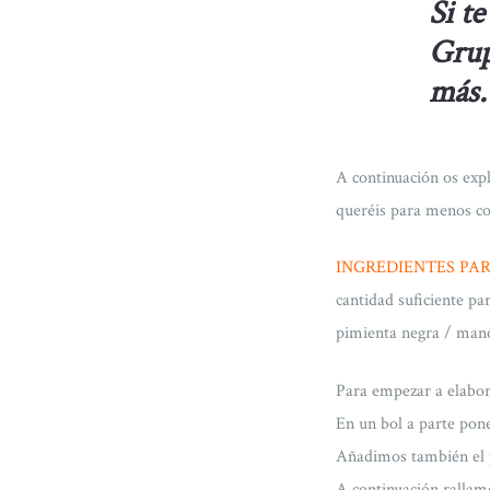
Si te
Grup
más.
A continuación os expl
queréis para menos co
INGREDIENTES PA
cantidad suficiente pa
pimienta negra / mano
Para empezar a elabor
En un bol a parte pone
Añadimos también el pe
A continuación rallamo