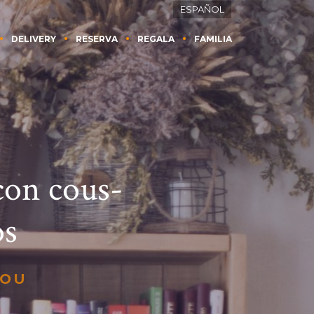
ESPAÑOL
DELIVERY
RESERVA
REGALA
FAMILIA
con cous-
os
NOU