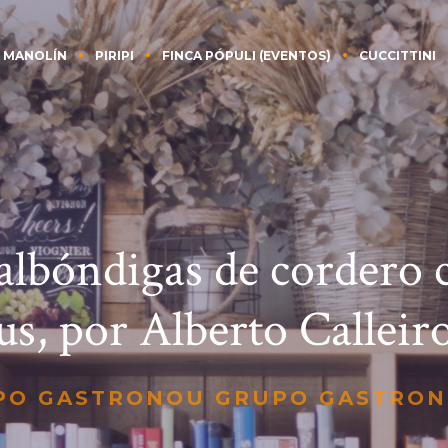
 MANOLÍN
PIRIPI
FINCA PÓPULI (EVENTOS)
CUCCITTINI
albóndigas de cordero 
us, por Alberto Calleir
PO GASTRONOU GRUPO GASTRO