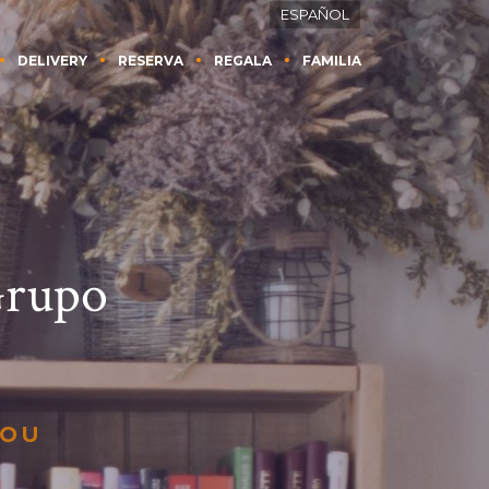
ESPAÑOL
DELIVERY
RESERVA
REGALA
FAMILIA
Grupo
NOU