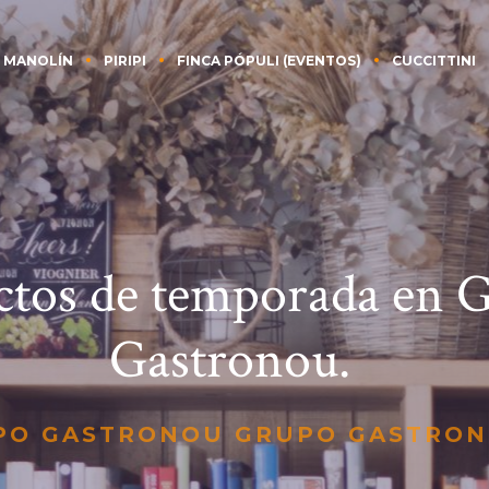
 MANOLÍN
PIRIPI
FINCA PÓPULI (EVENTOS)
CUCCITTINI
ctos de temporada en 
Gastronou.
PO GASTRONOU GRUPO GASTRO