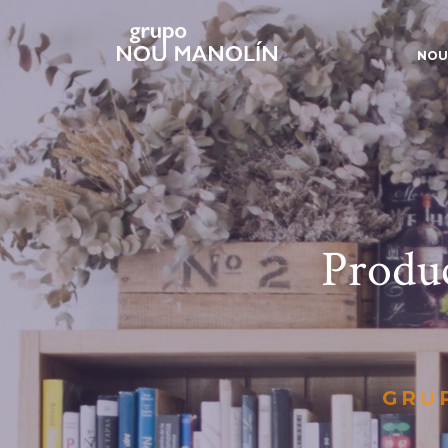
NOU
Produ
GRU