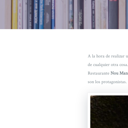
A la hora de realizar
de cualquier otra cosa
Restaurante
Nou Manol
son los protagonistas.