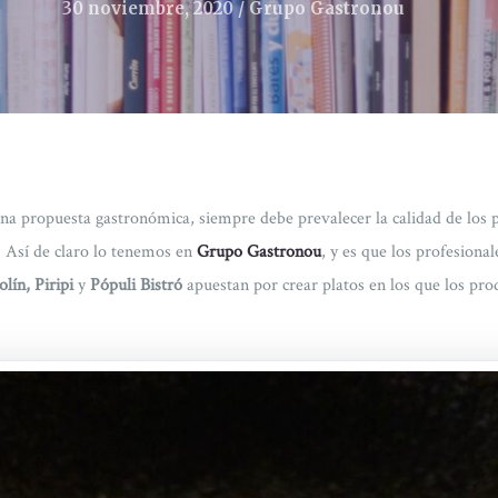
30 noviembre, 2020
Grupo Gastronou
 una propuesta gastronómica, siempre debe prevalecer la calidad de los
. Así de claro lo tenemos en
Grupo Gastronou
, y es que los profesional
ín, Piripi
y
Pópuli Bistró
apuestan por crear platos en los que los pr