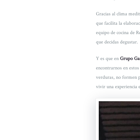
Gracias al clima medit
que facilita la elabor
equipo de cocina de R
que decidas degustar.
Y es que en
Grupo Ga
encontrarnos en estos 
verduras, no formen p
vivir una experiencia e