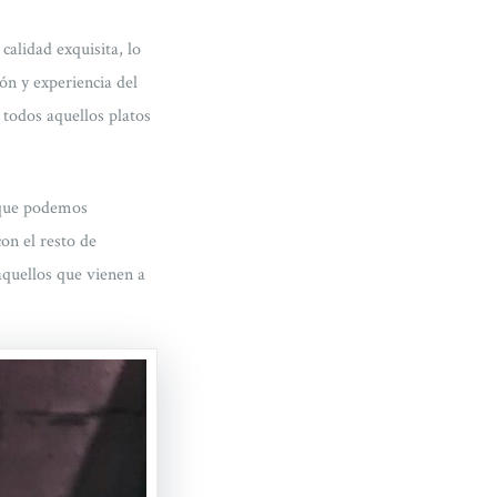
calidad exquisita, lo
ión y experiencia del
 todos aquellos platos
 que podemos
con el resto de
aquellos que vienen a