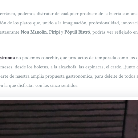
erráneo, podemos disfrutar de cualquier producto de la huerta con una 
ación de los platos que, unido a la imaginación, profesionalidad, innovac
estaurante
Nou Manolín, Piripi
y
Pópuli Bistró
, podrás ver reflejado en
stronou
no podemos concebir, que productos de temporada como los
meses, desde los boletus, a la alcachofa, las espinacas, el cardo…junto 
arte de nuestra amplia propuesta gastronómica, para deleite de todos 
n la que disfrutar con los cinco sentidos.