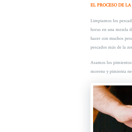
EL PROCESO DE LA
Limpiamos los pescados
horas en una mezcla d
hacer con muchos pesc
pescados más de la zo
Asamos los pimientos d
moreno y pimienta ne