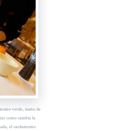
rdamomo verde, zumo de
eciar como cambia la
rinada, el cardamomo