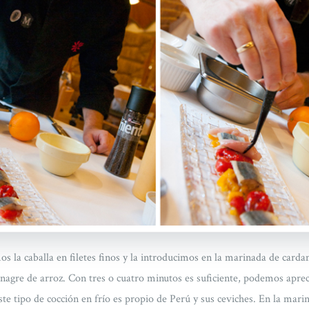
os la caballa en filetes finos y la introducimos en la marinada de ca
vinagre de arroz. Con tres o cuatro minutos es suficiente, podemos apr
ste tipo de cocción en frío es propio de Perú y sus ceviches. En la ma