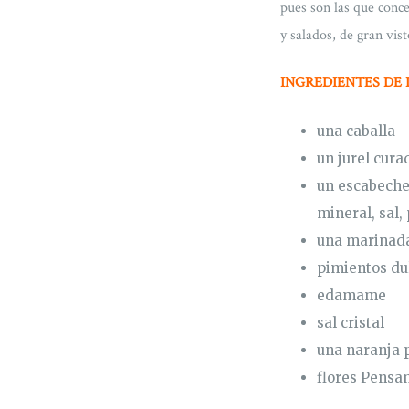
pues son las que conce
y salados, de gran vis
INGREDIENTES DE 
una caballa
un jurel cura
un escabeche 
mineral, sal,
una marinada
pimientos dul
edamame
sal cristal
una naranja p
flores Pensa