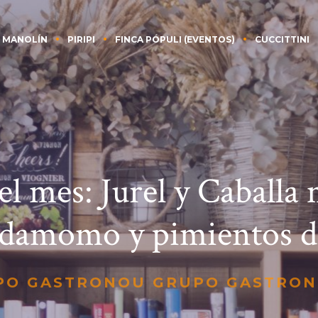
 MANOLÍN
PIRIPI
FINCA PÓPULI (EVENTOS)
CUCCITTINI
el mes: Jurel y Caballa
rdamomo y pimientos d
PO GASTRONOU GRUPO GASTRO