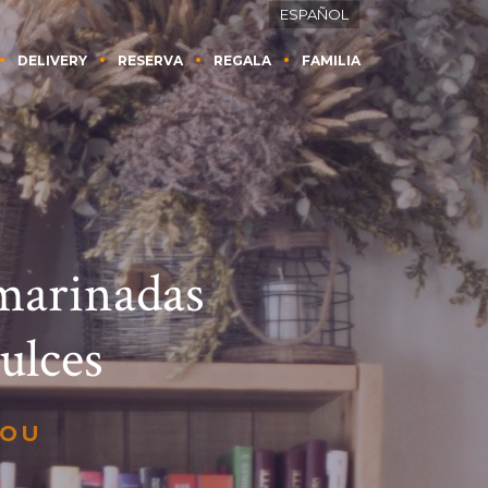
ESPAÑOL
DELIVERY
RESERVA
REGALA
FAMILIA
 marinadas
ulces
NOU