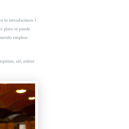
os lo introducimos 3
te plato se puede
querido emplear
quinas, sal, azúcar