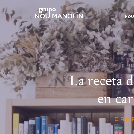
NOU
La receta d
en ca
GRU