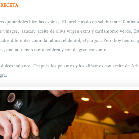
 RECETA:
 quitándoles bien las espinas. El jurel curado en sal durante 10 minut
e vinagre, azúcar, aceite de oliva virgen extra y cardamomo verde. Es
ados diferentes como la lubina, el dentol, el pargo… Pero hoy hemos 
na, que no tienen tanta nobleza y son de gran consumo.
ulces italianos. Después los pelamos y los aliñamos con aceite de Arbe
gra.