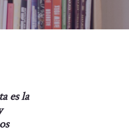
a es la
y
os