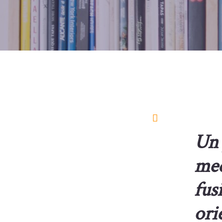
Un 
med
fus
ori